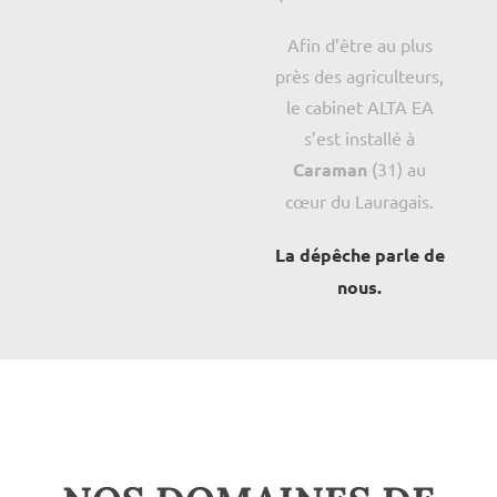
Afin d’être au plus
près des agriculteurs,
le cabinet ALTA EA
s’est installé à
Caraman
(31) au
cœur du Lauragais.
La dépêche parle de
nous.