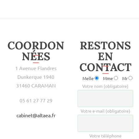
COORDON
RESTONS
NÉES
EN
CONTACT
1 Avenue Flandres
Dunkerque 1940
Melle
Mme
Mr
31460 CARAMAN
Votre nom (obligatoire)
05 61 27 77 29
Votre e-mail (obligatoire)
cabinet@altaea.fr
Votre téléphone